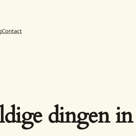
g
Contact
ldige dingen in 