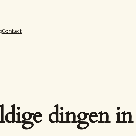
g
Contact
ldige dingen in 