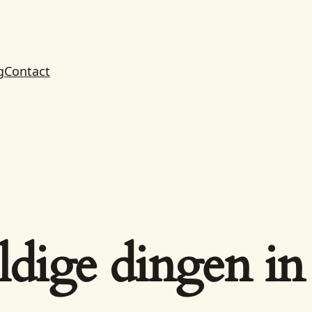
g
Contact
ldige dingen in 